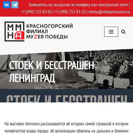
Запишитесь на экскурсию по телефону или электронной почте /
+7 (498) 715-83-05
/
+7 (498) 715-83-10
/
mmna@victorymuseum.ru
Перейти
к
содержимому
08.06.2025
Архив Выставок: 2025
СТОЕК И БЕССТРАШЕН
ЛЕНИНГРАД
На выставке поэтапно рассказывается об истории самой страшной в истории
человечества осады города: об организации обороны на дальних и ближних