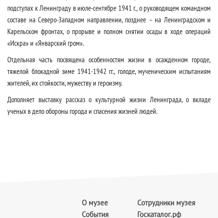
подступах к Ленинграду в июле-сентябре 1941 г., о руководящем командном
составе на Северо-Западном направлении, позднее – на Ленинградском и
Карельском фронтах, о прорыве и полном снятии осады в ходе операций
«Искра» и «Январский гром».
Отдельная часть посвящена особенностям жизни в осажденном городе,
тяжелой блокадной зиме 1941-1942 гг., голоде, мученическим испытаниям
жителей, их стойкости, мужеству и героизму.
Дополняет выставку рассказ о культурной жизни Ленинграда, о вкладе
ученых в дело обороны города и спасения жизней людей.
О музее
Сотрудники музея
События
Госкаталог.рф