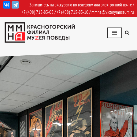
Запишитесь на экскурсию по телефону или электронной почте /
+7 (498) 715-83-05
/
+7 (498) 715-83-10
/
mmna@victorymuseum.ru
Перейти
к
содержимому