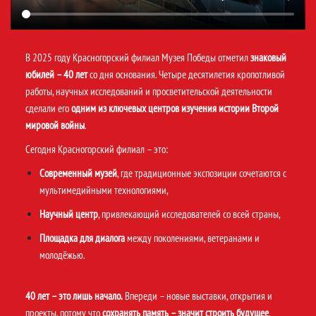
В 2025 году Красногорский филиал Музея Победы отметил
знаковый
юбилей – 40 лет
со дня основания. Четыре десятилетия кропотливой
работы, научных исследований и просветительской деятельности
сделали его
одним из ключевых центров изучения истории Второй
мировой войны
.
Сегодня Красногорский филиал – это:
Современный музей
, где традиционные экспозиции сочетаются с
мультимедийными технологиями,
Научный центр
, привлекающий исследователей со всей страны,
Площадка для диалога
между поколениями, ветеранами и
молодёжью.
40 лет – это лишь начало.
Впереди – новые выставки, открытия и
проекты, потому что
сохранять память – значит строить будущее
.