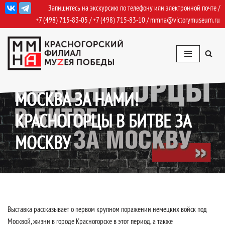
Запишитесь на экскурсию по телефону или электронной почте /
+7 (498) 715-83-05
/
+7 (498) 715-83-10
/
mmna@victorymuseum.ru
Перейти
к
содержимому
07.12.2023
Архив Выставок: 2025
МОСКВА ЗА НАМИ!
КРАСНОГОРЦЫ В БИТВЕ ЗА
МОСКВУ
Выставка рассказывает о первом крупном поражении немецких войск под
Москвой, жизни в городе Красногорске в этот период, а также