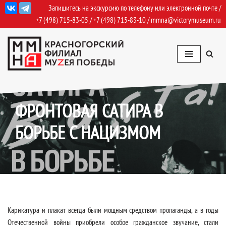
Запишитесь на экскурсию по телефону или электронной почте /
+7 (498) 715-83-05
/
+7 (498) 715-83-10
/
mmna@victorymuseum.ru
Перейти
к
содержимому
07.12.2023
Архив Выставок: 2025
ФРОНТОВАЯ САТИРА В
БОРЬБЕ С НАЦИЗМОМ
Карикатура и плакат всегда были мощным средством пропаганды, а в годы
Отечественной войны приобрели особое гражданское звучание, стали