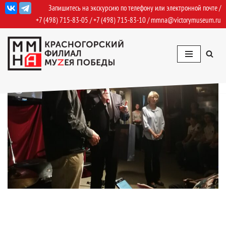
Запишитесь на экскурсию по телефону или электронной почте /
+7 (498) 715-83-05
/
+7 (498) 715-83-10
/
mmna@victorymuseum.ru
Перейти
к
содержимому