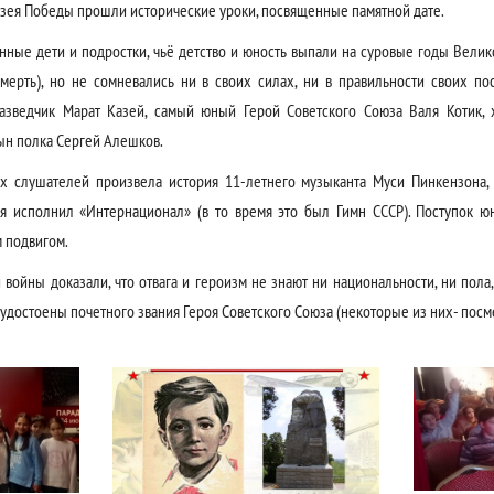
зея Победы прошли исторические уроки, посвященные памятной дате.
ные дети и подростки, чьё детство и юность выпали на суровые годы Вели
мерть), но не сомневались ни в своих силах, ни в правильности своих по
азведчик Марат Казей, самый юный Герой Советского Союза Валя Котик, х
сын полка Сергей Алешков.
х слушателей произвела история 11-летнего музыканта Муси Пинкензона, 
я исполнил «Интернационал» (в то время это был Гимн СССР). Поступок ю
 подвигом.
войны доказали, что отвага и героизм не знают ни национальности, ни пола, 
удостоены почетного звания Героя Советского Союза (некоторые из них- посм