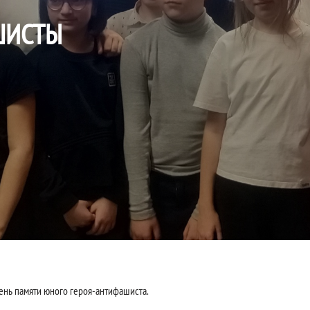
ШИСТЫ
ень памяти юного героя-антифашиста.