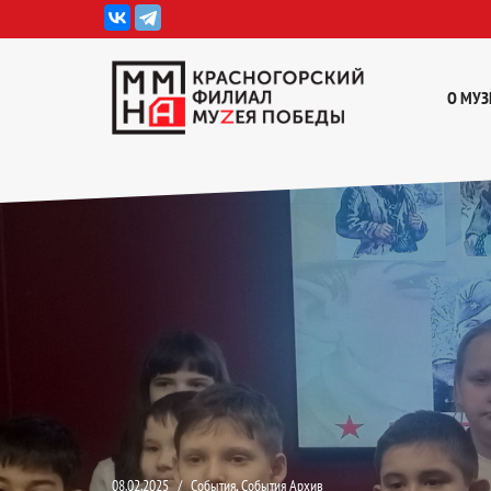
Перейти
к
О МУЗ
содержимому
08.02.2025
События
,
События Архив