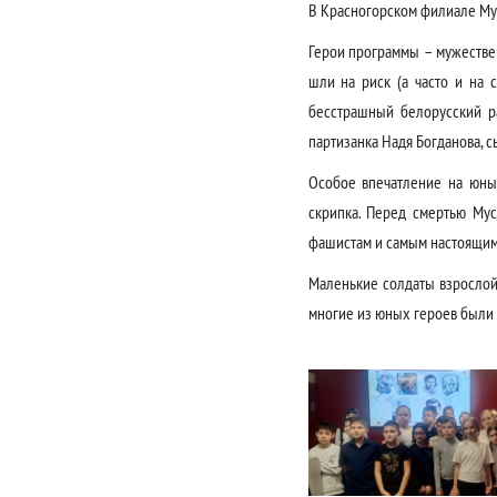
В Красногорском филиале Му
Герои программы – мужествен
шли на риск (а часто и на с
бесстрашный белорусский р
партизанка Надя Богданова, 
Особое впечатление на юны
скрипка. Перед смертью Мус
фашистам и самым настоящим
Маленькие солдаты взрослой 
многие из юных героев были 