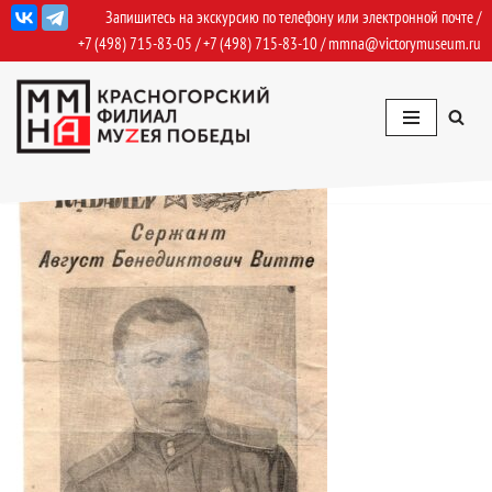
Запишитесь на экскурсию по телефону или электронной почте /
+7 (498) 715-83-05
/
+7 (498) 715-83-10
/
mmna@victorymuseum.ru
Перейти
к
содержимому