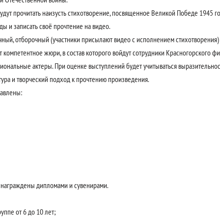
удут прочитать наизусть стихотворение, посвященное Великой Победе 1945 г
ы и записать своё прочтение на видео.
аочный, отборочный (участники присылают видео с исполнением стихотворения)
т компетентное жюри, в состав которого войдут сотрудники Красногорского ф
сиональные актеры. При оценке выступлений будет учитываться выразительнос
тура и творческий подход к прочтению произведения.
тавлены:
т награждены дипломами и сувенирами.
уппе от 6 до 10 лет;