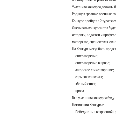
Участники конкурса должны б
Родину в грозные военные год
Конкурс пройдет в 2 тура: з
Оценивать конкурсантов буде
историки, педагоги и профес
мастерство, сценическая куль
На Конкурс могут быть предс
— стихотворение;
— стихотворение в прозе;
— авторское стихотворение;
— отрывок из поэмы;
— «белый стих»;
— проза.
Все участники конкурса буду
Номинации Конкурса:
— Победитель в возрастной гр