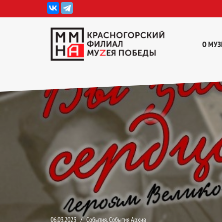
Перейти
к
О МУЗ
содержимому
06.03.2023
События
,
События Архив