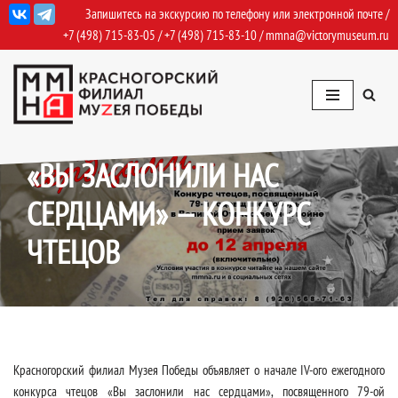
Запишитесь на экскурсию по телефону или электронной почте /
+7 (498) 715-83-05
/
+7 (498) 715-83-10
/
mmna@victorymuseum.ru
Перейти
к
содержимому
05.03.2024
События
,
События Архив
«ВЫ ЗАСЛОНИЛИ НАС
СЕРДЦАМИ» — КОНКУРС
ЧТЕЦОВ
Красногорский филиал Музея Победы объявляет о начале IV-ого ежегодного
конкурса чтецов «Вы заслонили нас сердцами», посвященного 79-ой