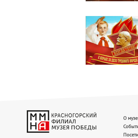
О музе
Событ
Посет