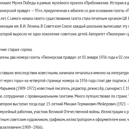
иале Музея Победы в рамках музейного проекта «Приближение. История в де
ионерской правде» — 95»», приуроченная к юбилею со дня основания газеты «
т. С самого начала своего существования газета стала печатным органом ЦК
изации им. В.И. Ленина. В Советском Союзе каждый школьник выписывал эту г
 которой выросло не одно поколение советских детей. Авторитет «Пионерки» 
ение старше сорока.
ены два номера газеты «Пионерская правда»: от 01 января 1936 года и 02 сен
 ставших впоследствии известными, начинали печататься именно на литерату
т через горы» на четвертой странице номера за 1936 года стоят две подписи: 
арьямов (1909-1972) известный писатель, редактор, режиссёр, сценарист. С 19
е, сотрудничал с провинциальными газетами. Много путешествовал по стране.
автором выступил тогда еще 15-летний Михаил Германович Мейерович (1921 – 
 музейный работник, участник Великой Отечественной войны. Иллюстрации к ра
тным советским художником, графиком, иллюстратором и оформителем книг,
аскелевичем (1909–1966).