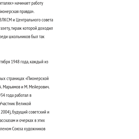
талях» начинает работу
Пионерская правда».
 ВЛКСМ и Центрального совета
азету, тираж которой доходил
среди школьников был так
тября 1948 года, каждый из
рных страницах «Пионерской
А. Марьямов и М. Мейерович.
34 года работал в
 Участник Великой
2004), будущий советский и
ссказам и очерках в этих
 членом Союза художников