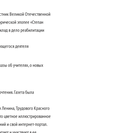
астник Великой Отечественной
орической эпопее «Степан
вклад в дело реабилитации
ющегося деятеля
казы об учителях, о новых
очтения. Газета была
 Ленина, Трудового Красного
это цветное иллюстрированное
ний и свой интернет-портал.
тают и участвуют в ее