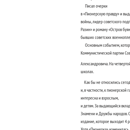
Писал очерки
в «Пионерскую правду» и выд
войны, лидер советского под
Разин» и роману «Остров буя
бывших советских военнопл
Основным событием, котором
Коммунистической партии Со
Александровича. На четвертой
школах.
Как бы не относились сегод
и, в частности, к пионерской 
интересна и взрослым,
и детям. За выдающийся вкла
Знамени и Дружбы народов. С
издание, которое выходит 4 р
Хотя «Пионерка» изменилась, 