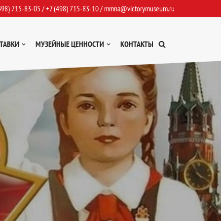
498) 715-83-05
/
+7 (498) 715-83-10
/
mmna@victorymuseum.ru
ТАВКИ
МУЗЕЙНЫЕ ЦЕННОСТИ
КОНТАКТЫ