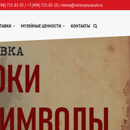
498) 715-83-05
/
+7 (498) 715-83-10
/
mmna@victorymuseum.ru
ТАВКИ
МУЗЕЙНЫЕ ЦЕННОСТИ
КОНТАКТЫ