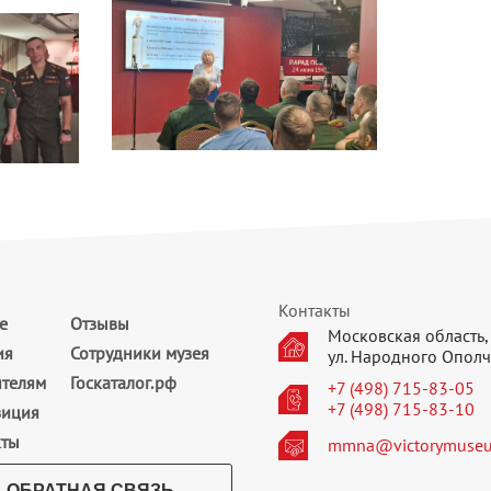
Контакты
е
Отзывы
Московская область, 
ия
Сотрудники музея
ул. Народного Ополч
ителям
Госкаталог.рф
+7 (498) 715-83-05
+7 (498) 715-83-10
зиция
кты
mmna@victorymuseu
ОБРАТНАЯ СВЯЗЬ