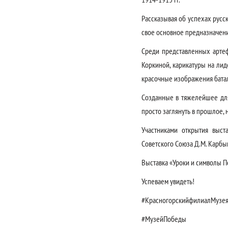
Рассказывая об успехах русс
свое основное предназначени
Среди представленных артеф
Коркиной, карикатуры на лид
красочные изображения батал
Созданные в тяжелейшее для
просто заглянуть в прошлое,
Участниками открытия выст
Советского Союза Д.М. Карбыш
Выставка «Уроки и символы Пе
Успеваем увидеть!
#КрасногорскийфилиалМузе
#МузейПобеды