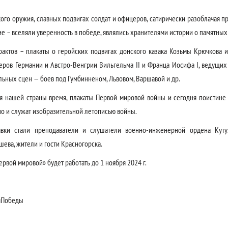
кого оружия, славных подвигах солдат и офицеров, сатирически разоблачая п
е – вселяли уверенность в победе, являлись хранителями истории о памятных
актов – плакаты о геройских подвигах донского казака Козьмы Крючкова 
еров Германии и Австро-Венгрии Вильгельма II и Франца Иосифа I, ведущих 
ьных сцен — боев под Гумбинненом, Львовом, Варшавой и др.
 нашей страны время, плакаты Первой мировой войны и сегодня поистине
 но и служат изобразительной летописью войны.
авки стали преподаватели и слушатели военно-инженерной ордена Кут
ева, жители и гости Красногорска.
рвой мировой» будет работать до 1 ноября 2024 г.
яПобеды