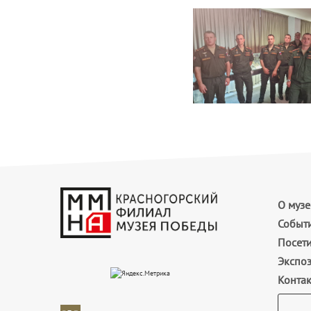
О музе
Событ
Посет
Экспо
Конта