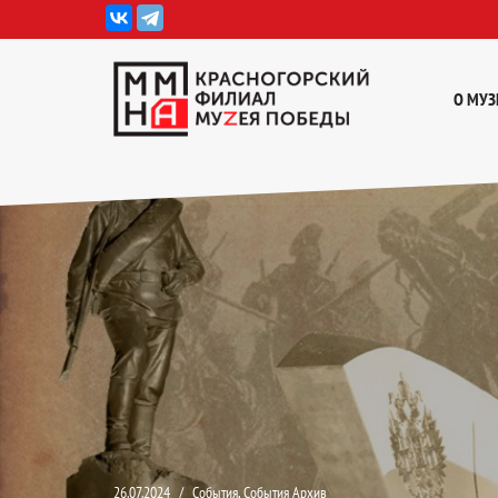
Перейти
к
О МУЗ
содержимому
26.07.2024
События
,
События Архив