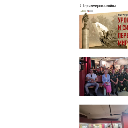
#Перваямироваявойна