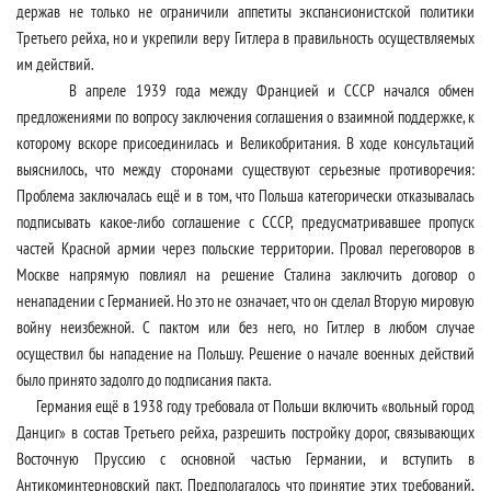
держав не только не ограничили аппетиты экспансионистской политики
Третьего рейха, но и укрепили веру Гитлера в правильность осуществляемых
им действий.
В апреле 1939 года между Францией и СССР начался обмен
предложениями по вопросу заключения соглашения о взаимной поддержке, к
которому вскоре присоединилась и Великобритания. В ходе консультаций
выяснилось, что между сторонами существуют серьезные противоречия:
Проблема заключалась ещё и в том, что Польша категорически отказывалась
подписывать какое-либо соглашение с СССР, предусматривавшее пропуск
частей Красной армии через польские территории. Провал переговоров в
Москве напрямую повлиял на решение Сталина заключить договор о
ненападении с Германией. Но это не означает, что он сделал Вторую мировую
войну неизбежной. С пактом или без него, но Гитлер в любом случае
осуществил бы нападение на Польшу. Решение о начале военных действий
было принято задолго до подписания пакта.
Германия ещё в 1938 году требовала от Польши включить «вольный город
Данциг» в состав Третьего рейха, разрешить постройку дорог, связывающих
Восточную Пруссию с основной частью Германии, и вступить в
Антикоминтерновский пакт. Предполагалось что принятие этих требований,