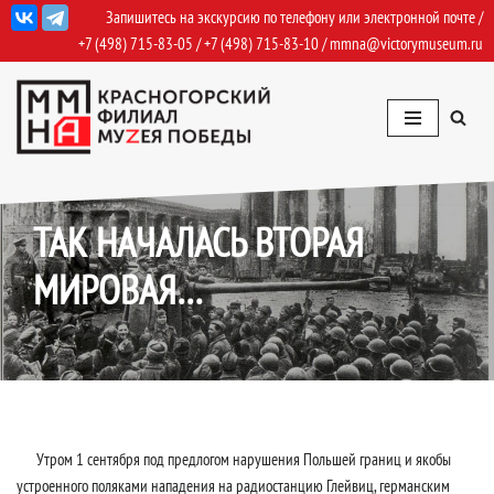
Запишитесь на экскурсию по телефону или электронной почте /
+7 (498) 715-83-05
/
+7 (498) 715-83-10
/
mmna@victorymuseum.ru
Перейти
к
содержимому
01.09.2020
События
ТАК НАЧАЛАСЬ ВТОРАЯ
МИРОВАЯ…
Утром 1 сентября под предлогом нарушения Польшей границ и якобы
устроенного поляками нападения на радиостанцию Глейвиц, германским