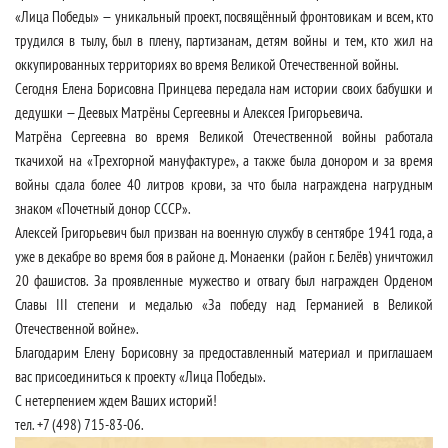
«Лица Победы» — уникальный проект, посвящённый фронтовикам и всем, кто
трудился в тылу, был в плену, партизанам, детям войны и тем, кто жил на
оккупированных территориях во время Великой Отечественной войны.
Сегодня Елена Борисовна Принцева передала нам истории своих бабушки и
дедушки — Деевых Матрёны Сергеевны и Алексея Григорьевича.
Матрёна Сергеевна во время Великой Отечественной войны работала
ткачихой на «Трехгорной мануфактуре», а также была донором и за время
войны сдала более 40 литров крови, за что была награждена нагрудным
знаком «Почетный донор СССР».
Алексей Григорьевич был призван на военную службу в сентябре 1941 года, а
уже в декабре во время боя в районе д. Монаенки (район г. Белёв) уничтожил
20 фашистов. За проявленные мужество и отвагу был награжден Орденом
Славы III степени и медалью «За победу над Германией в Великой
Отечественной войне».
Благодарим Елену Борисовну за предоставленный материал и приглашаем
вас присоединиться к проекту «Лица Победы».
С нетерпением ждем Ваших историй!
тел. +7 (498) 715-83-06.