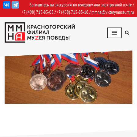
Запишитесь на экскурсию по телефону или электронной почте /
+7 (498) 715-83-05
/
+7 (498) 715-83-10
/
mmna@victorymuseum.ru
Перейти
к
содержимому