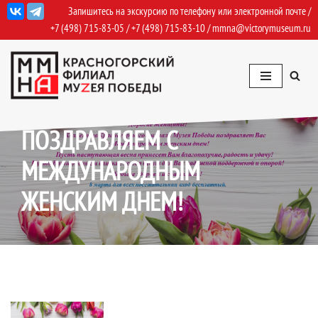
Запишитесь на экскурсию по телефону или электронной почте /
+7 (498) 715-83-05
/
+7 (498) 715-83-10
/
mmna@victorymuseum.ru
Перейти
к
содержимому
08.03.2021
События
,
События Архив
ПОЗДРАВЛЯЕМ С
МЕЖДУНАРОДНЫМ
ЖЕНСКИМ ДНЕМ!