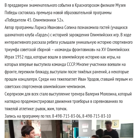
В преддверии знаменательного события в Красногорском филиале Музея
Победы состоялась премьера новой образовательной программы
«Победители 45. Олимпионики 52».
Автор программы Лариса Ивановна Сопина познакомила гостей (учащихся
шахматного клуба «Гарде») с историей зарождения Олимпийских игр. В ходе
интерактивного рассказа ребята услышали уникальную историю спортивного
триумфа советской сборной – «команды фронтовиков» на XV Олимпийских
Играх 1952 года, которые вошли в олимпийскую историю как игры, на
которых впервые выступила команда СССР. Многие участники воевали на
фронте, пережили блокаду, выступали после тяжёлых ранений, а некоторые
прошли концлагеря. Среди них тяжелоатлет Иван Удодов, ставший первым из
советских спортсменов олимпийским чемпионом.
Сюрпризом для всех стало выступление тренера Валерия Молозина, который
наглядно продемонстрировал движения троеборья в соревнованиях по
тяжелой атлетике: рывок, жим, толчок.
Запись на программу по тел. 8-498-715-83-06, 8-498-715-83-10