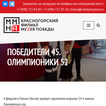
Запишитесь на экскурсию по телефону или электронной почте /
+7 (498) 715-83-05
/
+7 (498) 715-83-10
/
mmna@victorymuseum.ru
Перейти
к
содержимому
28.01.2022
События
,
События Архив
ПОБЕДИТЕЛИ 45.
ОЛИМПИОНИКИ 52
4 февраля в Пекине (Китай) пройдет церемония открытия 24-х зимних
Олимпийских игр.