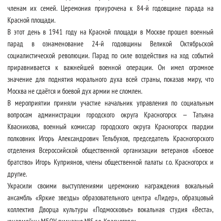
членам их семей. Церемония приурочена к 84-й годовщине парада на
Красной площади.
В этот день в 1941 году на Красной площади в Москве прошел военный
парад в ознаменование 24-й годовщины Великой Октябрьской
социалистической революции. Парад по силе воздействия на ход событий
приравнивается к важнейшей военной операции. Он имел огромное
значение для поднятия морального духа всей страны, показав миру, что
Москва не сдаётся и боевой дух армии не сломлен.
В мероприятии приняли участие начальник управления по социальным
вопросам администрации городского округа Красногорск — Татьяна
Квасникова, военный комиссар городского округа Красногорск гвардии
полковник Игорь Александрович Тельбухов, председатель Красногорского
отделения Всероссийской общественной организации ветеранов «Боевое
братство» Игорь Куприянов, члены общественной палаты г.о. Красногорск и
другие.
Украсили своими выступлениями церемонию награждения вокальный
ансамбль «Яркие звезды» образовательного центра «Лидер», образцовый
коллектив Дворца культуры «Подмосковье» вокальная студия «Веста»,