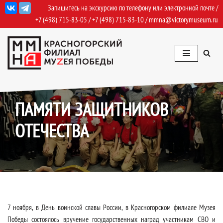
Запишитесь на экскурсию по телефону или электронной почте /
+7 (498) 715-83-05
/
+7 (498) 715-83-10
/
mmna@victorymuseum.ru
Перейти
к
содержимому
07.11.2025
События
,
События Архив
ПАМЯТИ ЗАЩИТНИКОВ
ОТЕЧЕСТВА
7 ноября, в День воинской славы России, в Красногорском филиале Музея
Победы состоялось вручение государственных наград участникам СВО и