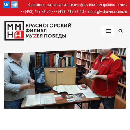
Запишитесь на экскурсию по телефону или электронной почте /
+7 (498) 715-83-05
/
+7 (498) 715-83-10
/
mmna@victorymuseum.ru
Перейти
к
содержимому