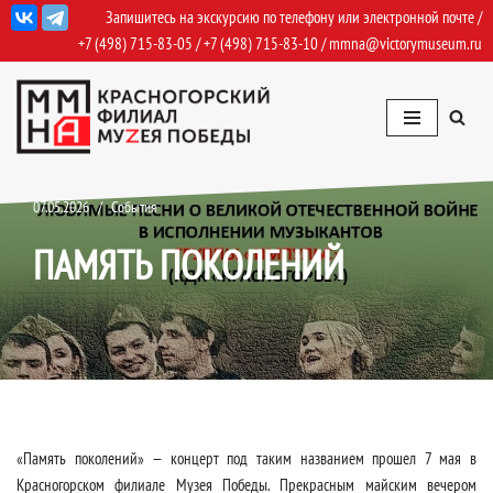
Запишитесь на экскурсию по телефону или электронной почте /
+7 (498) 715-83-05
/
+7 (498) 715-83-10
/
mmna@victorymuseum.ru
Перейти
к
содержимому
07.05.2026
События
ПАМЯТЬ ПОКОЛЕНИЙ
«Память поколений» — концерт под таким названием прошел 7 мая в
Красногорском филиале Музея Победы. Прекрасным майским вечером