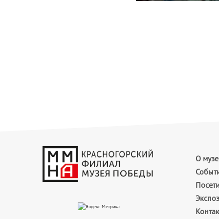
О музе
Событ
Посет
Экспо
Конта