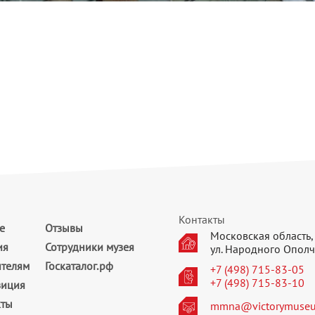
Контакты
е
Отзывы
Московская область, 
ия
Сотрудники музея
ул. Народного Ополч
ителям
Госкаталог.рф
+7 (498) 715-83-05
+7 (498) 715-83-10
зиция
кты
mmna@victorymuseu