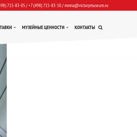
498) 715-83-05
/
+7 (498) 715-83-10
/
mmna@victorymuseum.ru
ТАВКИ
МУЗЕЙНЫЕ ЦЕННОСТИ
КОНТАКТЫ