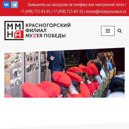
Запишитесь на экскурсию по телефону или электронной почте /
+7 (498) 715-83-05
/
+7 (498) 715-83-10
/
mmna@victorymuseum.ru
Перейти
к
содержимому