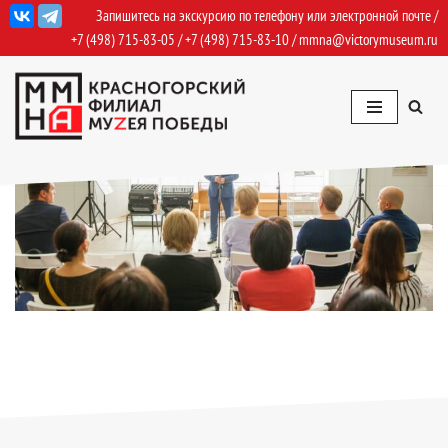
Запишитесь на экскурсию по телефону или электронной почте /
+7 (498) 715-83-05
/
+7 (498) 715-83-10
/
mmna@victorymuseum.ru
Перейти
к
содержимому