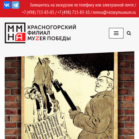
Запишитесь на экскурсию по телефону или электронной почте /
+7 (498) 715-83-05
/
+7 (498) 715-83-10
/
mmna@victorymuseum.ru
Перейти
к
содержимому