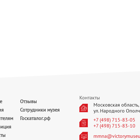
Контакты
е
Отзывы
Московская область, 
ия
Сотрудники музея
ул. Народного Ополч
ителям
Госкаталог.рф
+7 (498) 715-83-05
+7 (498) 715-83-10
зиция
кты
mmna@victorymuseu