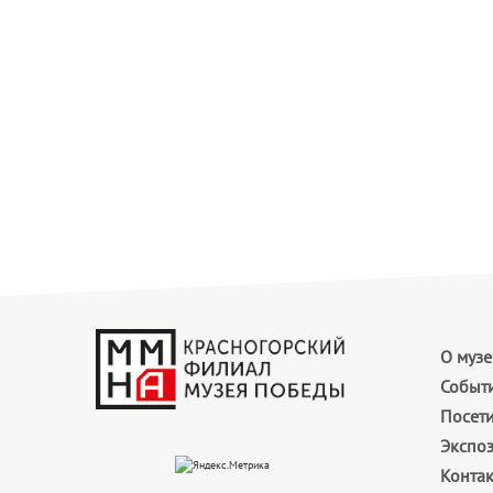
О музе
Событ
Посет
Экспо
Конта