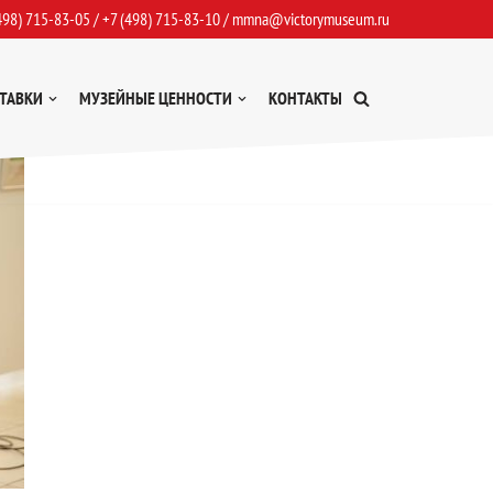
498) 715-83-05
/
+7 (498) 715-83-10
/
mmna@victorymuseum.ru
ТАВКИ
МУЗЕЙНЫЕ ЦЕННОСТИ
КОНТАКТЫ