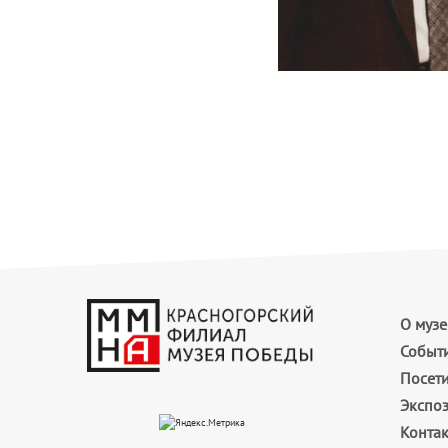
О музе
Событ
Посет
Экспо
Конта