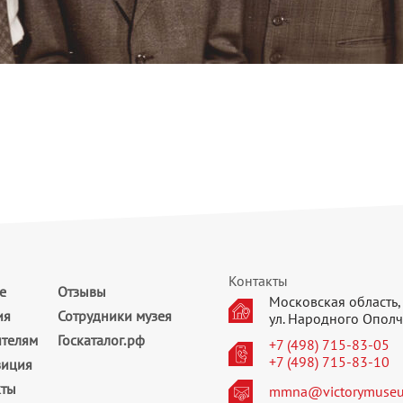
Контакты
е
Отзывы
Московская область, 
ия
Сотрудники музея
ул. Народного Ополч
ителям
Госкаталог.рф
+7 (498) 715-83-05
+7 (498) 715-83-10
зиция
кты
mmna@victorymuseu