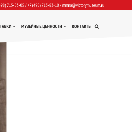
498) 715-83-05
/
+7 (498) 715-83-10
/
mmna@victorymuseum.ru
ТАВКИ
МУЗЕЙНЫЕ ЦЕННОСТИ
КОНТАКТЫ