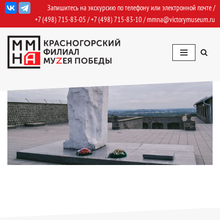
Запишитесь на экскурсию по телефону или электронной почте /
+7 (498) 715-83-05
/
+7 (498) 715-83-10
/
mmna@victorymuseum.ru
Перейти
к
содержимому