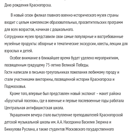
Дню рождения Красногорска.
В новый сезон филиал главного военно-исторического музея страны
входит с целым комплексом образовательных, просветительских программ
для всех возрастов, начиная с дошкольного.
Сотрудники музея представили свои самые популярные и востребованные
музейные продукты: обзорные и тематические экскурсии, квесты, лекции для
взрослых и детей.
Особое внимание в ближайшее время будет уделено мероприятиям,
посвященным грядущему 75-летию Великой Победы.
Гости написали в письмах-треугольниках пожелания любимому городу и
стали участниками викторины, посвященной истории Красногорска и
Подмосковья.
Кроме того, впервые был представлен новый экспонат – макет района
«Брусчатый поселок», где в военные и первые послевоенные годы работала
Центральная антифашистская школа.
Украшением вечера стало выступление преподавателей Красногорской
детской музыкальной школы им. А.А. Наседкина Василия Зюрина и
Биккулова Руслана, а также студентов Московского государственного