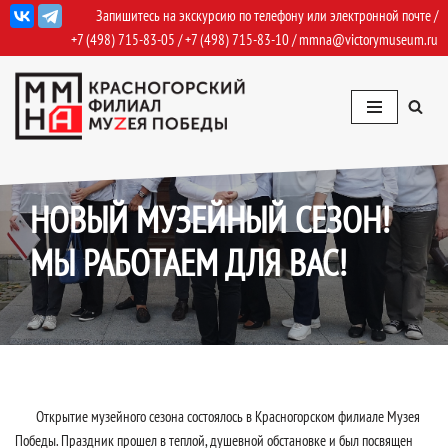
Запишитесь на экскурсию по телефону или электронной почте /
+7 (498) 715-83-05
/
+7 (498) 715-83-10
/
mmna@victorymuseum.ru
Перейти
к
содержимому
13.09.2019
События
НОВЫЙ МУЗЕЙНЫЙ СЕЗОН!
МЫ РАБОТАЕМ ДЛЯ ВАС!
Открытие музейного сезона состоялось в Красногорском филиале Музея
Победы. Праздник прошел в теплой, душевной обстановке и был посвящен