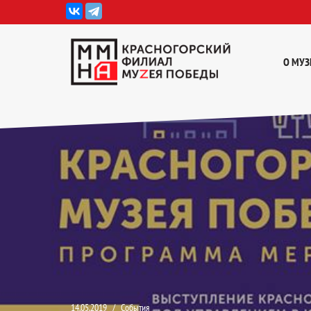
Перейти
к
О МУЗ
содержимому
14.05.2019
События