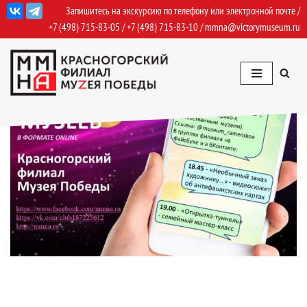
Запишитесь на экскурсию по телефону или электронной почте /
+7 (498) 715-83-05
/
+7 (498) 715-83-10
/
mmna@victorymuseum.ru
Перейти
к
содержимому