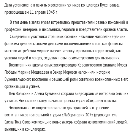
Дата установлена в память о восстании узников концлагеря Бухенвальд,
произошедшем 11 апреля 1945 г.
В этот день в залах музея встретились представители разных поколений и
профессий: ветераны и школьники, педагоги и представители органов власти.
Свидетели и участники страшных событий – бывшие малолетние узники
фашизма делились своими детскими воспоминаниями о том, как фашисты
массово истребляли мирное население оккупированных территорий, как
угоняли людей в лагеря, создавая невыносимые условия для выживания.
Воспитанники школы юных экскурсоводов Красногорского филиала Музея
Победы Марина Медведева и Захар Морозов напомнили историю
Бухенвальдского восстания и решающей роли советских военнопленных в его
организации и успехе.
Лев Вольский и Алена Кузьмина собрали видеоархив из интервью бывших
узников. Эти съемки станут началом проекта музея «Сохраняя память».
Эмоциональным потрясением стало для зрителей выступление
воспитанников театральной студии «Лаборатория 307» (руководитель –
Елена Ток). Свою композицию юные актеры собрали из воспоминаний людей,
выживших в концлагерях.