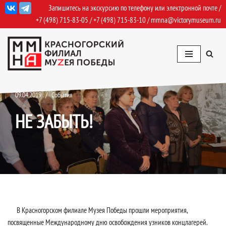
Запишитесь на экскурсию по телефону или электронной почте /
+7 (498) 715-83-05
/
+7 (498) 715-83-10
/
mmna@victorymuseum.ru
Перейти
к
содержимому
09.04.2019
События
НЕ ЗАБЫТЬ!
В Красногорском филиале Музея Победы прошли мероприятия,
посвященные Международному дню освобождения узников концлагерей.