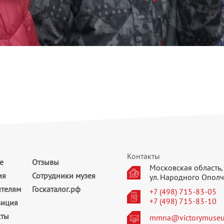
Контакты
е
Отзывы
Московская область, 
ия
Сотрудники музея
ул. Народного Ополч
ителям
Госкаталог.рф
+7 (498) 715-83-05
+7 (498) 715-83-10
зиция
кты
mmna@victorymuseu