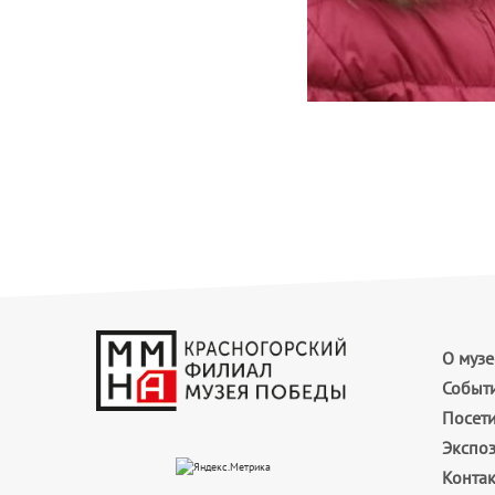
О музе
Событ
Посет
Экспо
Конта