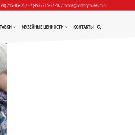
498) 715-83-05
/
+7 (498) 715-83-10
/
mmna@victorymuseum.ru
ТАВКИ
МУЗЕЙНЫЕ ЦЕННОСТИ
КОНТАКТЫ