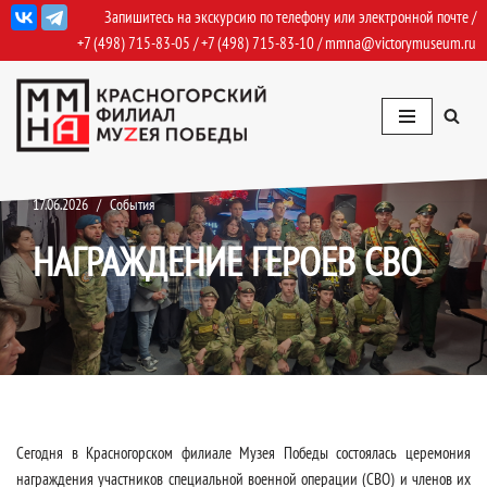
Запишитесь на экскурсию по телефону или электронной почте /
+7 (498) 715-83-05
/
+7 (498) 715-83-10
/
mmna@victorymuseum.ru
Перейти
к
содержимому
17.06.2026
События
НАГРАЖДЕНИЕ ГЕРОЕВ СВО
Сегодня в Красногорском филиале Музея Победы состоялась церемония
награждения участников специальной военной операции (СВО) и членов их