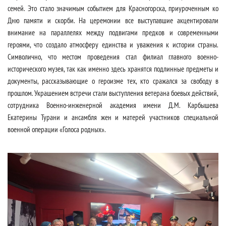
семей. Это стало значимым событием для Красногорска, приуроченным ко
Дню памяти и скорби. На церемонии все выступавшие акцентировали
внимание на параллелях между подвигами предков и современными
героями, что создало атмосферу единства и уважения к истории страны.
Символично, что местом проведения стал филиал главного военно-
исторического музея, так как именно здесь хранятся подлинные предметы и
документы, рассказывающие о героизме тех, кто сражался за свободу в
прошлом. Украшением встречи стали выступления ветерана боевых действий,
сотрудника Военно-инженерной академия имени Д.М. Карбышева
Екатерины Турани и ансамбля жен и матерей участников специальной
военной операции «Голоса родных».