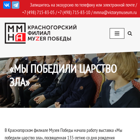
Запишитесь на экскурсию по телефону или электронной почте /
+7 (498) 715-83-05
/
+7 (498) 715-83-10
/
mmna@victorymuseum.ru
Перейти
к
содержимому
03.11.2022
События
,
События Архив
«МЫ ПОБЕДИЛИ ЦАРСТВО
ЗЛА»
В Красногорском филиале Музея Победы начала работу выставка «Мы
победили царство зла», посвященная 135-летию со дня рождения