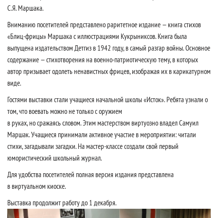
С.Я. Маршака.
Вниманию посетителей представлено раритетное издание — книга стихов
«Блиц-фрицы» Маршака с иллюстрациями Кукрыниксов. Книга была
выпущена издательством Детгиз в 1942 году, в самый разгар войны. Основное
содержание — стихотворения на военно-патриотическую тему, в которых
автор призывает одолеть ненавистных фрицев, изображая их в карикатурном
виде.
Гостями выставки стали учащиеся начальной школы «Исток». Ребята узнали о
том, что воевать можно не только с оружием
в руках, но сражаясь словом. Этим мастерством виртуозно владел Самуил
Маршак. Учащиеся принимали активное участие в мероприятии: читали
стихи, загадывали загадки. На мастер-классе создали свой первый
юмористический школьный журнал.
Для удобства посетителей полная версия издания представлена
в виртуальном киоске.
Выставка продолжит работу до 1 декабря.