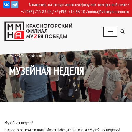
Запишитесь на экскурсию по телефону или электронной почте /
+7 (498) 715-83-05
/
+7 (498) 715-83-10
/
mmna@victorymuseum.ru
Перейти
к
содержимому
07.07.2026
События
МУЗЕЙНАЯ НЕДЕЛЯ
Музейная неделя!
В Красногорском филиале Музея Победы стартовала «Музейная неделя»!