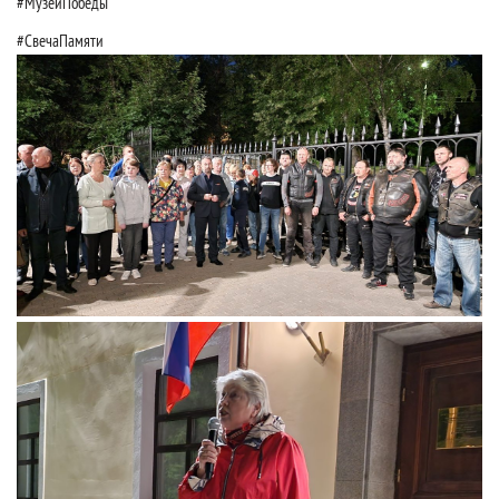
#МузейПобеды
#СвечаПамяти