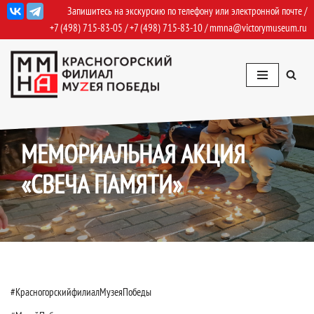
Запишитесь на экскурсию по телефону или электронной почте /
+7 (498) 715-83-05
/
+7 (498) 715-83-10
/
mmna@victorymuseum.ru
Перейти
к
содержимому
22.06.2023
События
,
События Архив
МЕМОРИАЛЬНАЯ АКЦИЯ
«СВЕЧА ПАМЯТИ»
#КрасногорскийфилиалМузеяПобеды