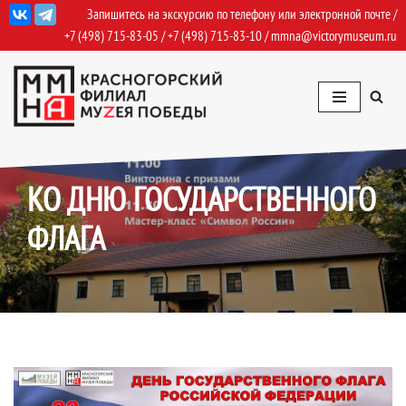
Запишитесь на экскурсию по телефону или электронной почте /
+7 (498) 715-83-05
/
+7 (498) 715-83-10
/
mmna@victorymuseum.ru
Перейти
к
содержимому
18.08.2023
События
,
События Архив
КО ДНЮ ГОСУДАРСТВЕННОГО
ФЛАГА