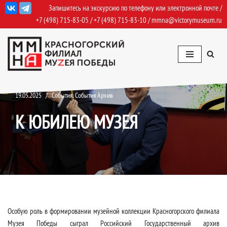
Запишитесь на экскурсию по телефону или электронной почте /
+7 (498) 715-83-05
/
+7 (498) 715-83-10
/
mmna@victorymuseum.ru
Перейти
к
содержимому
19.05.2025
События
,
События Архив
К ЮБИЛЕЮ МУЗЕЯ
Особую роль в формировании музейной коллекции Красногорского филиала
Музея Победы сыграл Российский Государственный архив