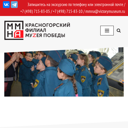
Запишитесь на экскурсию по телефону или электронной почте /
+7 (498) 715-83-05
/
+7 (498) 715-83-10
/
mmna@victorymuseum.ru
Перейти
к
содержимому