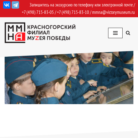
Запишитесь на экскурсию по телефону или электронной почте /
+7 (498) 715-83-05
/
+7 (498) 715-83-10
/
mmna@victorymuseum.ru
Перейти
к
содержимому