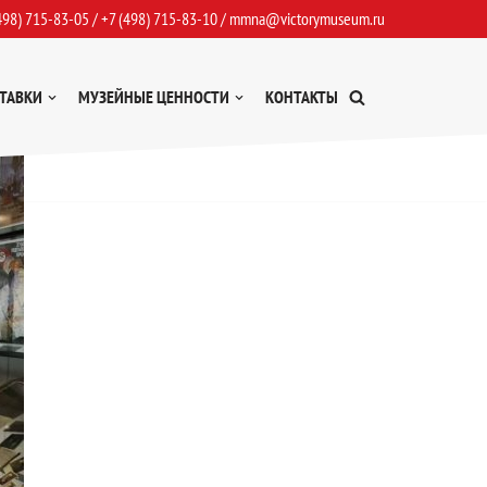
498) 715-83-05
/
+7 (498) 715-83-10
/
mmna@victorymuseum.ru
ТАВКИ
МУЗЕЙНЫЕ ЦЕННОСТИ
КОНТАКТЫ