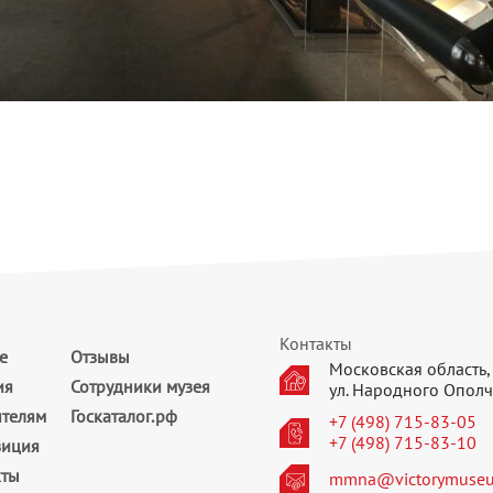
Контакты
е
Отзывы
Московская область, 
ия
Сотрудники музея
ул. Народного Ополч
ителям
Госкаталог.рф
+7 (498) 715-83-05
+7 (498) 715-83-10
зиция
кты
mmna@victorymuseu