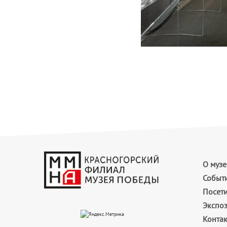
О музе
Событ
Посет
Экспо
Конта