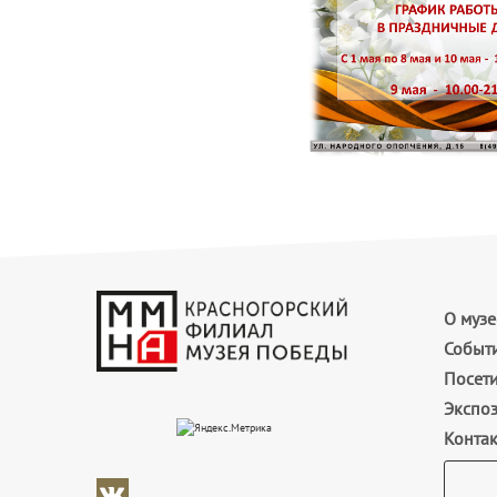
О музе
Событ
Посет
Экспо
Конта