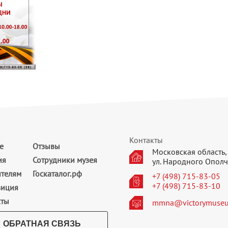
Контакты
е
Отзывы
Московская область, 
ия
Сотрудники музея
ул. Народного Ополч
ителям
Госкаталог.рф
+7 (498) 715-83-05
+7 (498) 715-83-10
зиция
кты
mmna@victorymuseu
ОБРАТНАЯ СВЯЗЬ