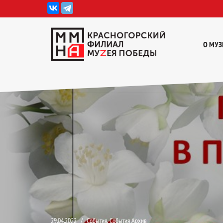
Перейти
к
О МУЗ
содержимому
29.04.2022
События
,
События Архив