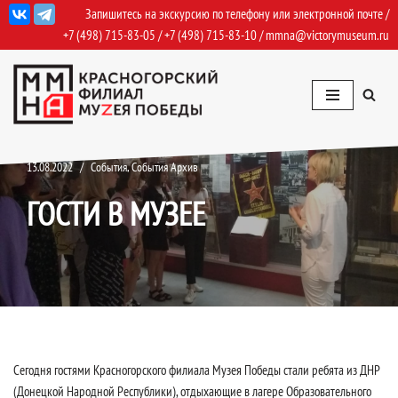
Запишитесь на экскурсию по телефону или электронной почте /
+7 (498) 715-83-05
/
+7 (498) 715-83-10
/
mmna@victorymuseum.ru
Перейти
к
содержимому
13.08.2022
События
,
События Архив
ГОСТИ В МУЗЕЕ
Сегодня гостями Красногорского филиала Музея Победы стали ребята из ДНР
(Донецкой Народной Республики), отдыхающие в лагере Образовательного