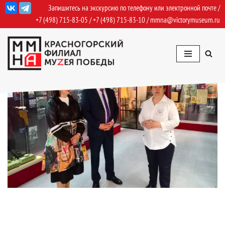
Запишитесь на экскурсию по телефону или электронной почте /
+7 (498) 715-83-05
/
+7 (498) 715-83-10
/
mmna@victorymuseum.ru
Перейти
к
содержимому