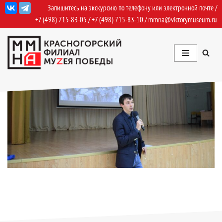
Запишитесь на экскурсию по телефону или электронной почте /
+7 (498) 715-83-05
/
+7 (498) 715-83-10
/
mmna@victorymuseum.ru
Перейти
к
содержимому