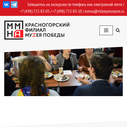
Запишитесь на экскурсию по телефону или электронной почте /
+7 (498) 715-83-05
/
+7 (498) 715-83-10
/
mmna@victorymuseum.ru
Перейти
к
содержимому