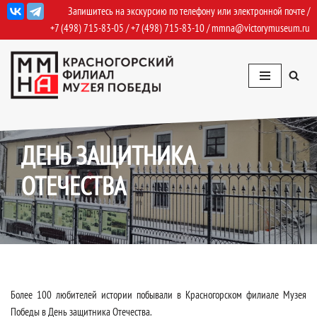
Запишитесь на экскурсию по телефону или электронной почте /
+7 (498) 715-83-05
/
+7 (498) 715-83-10
/
mmna@victorymuseum.ru
Перейти
к
содержимому
23.02.2026
События
ДЕНЬ ЗАЩИТНИКА
ОТЕЧЕСТВА
Более 100 любителей истории побывали в Красногорском филиале Музея
Победы в День защитника Отечества.