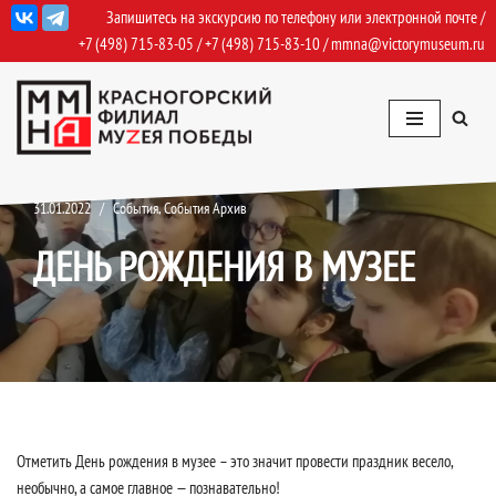
Запишитесь на экскурсию по телефону или электронной почте /
+7 (498) 715-83-05
/
+7 (498) 715-83-10
/
mmna@victorymuseum.ru
Перейти
к
содержимому
31.01.2022
События
,
События Архив
ДЕНЬ РОЖДЕНИЯ В МУЗЕЕ
Отметить День рождения в музее – это значит провести праздник весело,
необычно, а самое главное — познавательно!