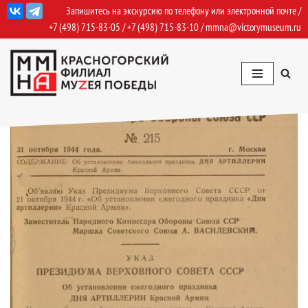
Запишитесь на экскурсию по телефону или электронной почте /
+7 (498) 715-83-05
/
+7 (498) 715-83-10
/
mmna@victorymuseum.ru
Перейти
к
содержимому