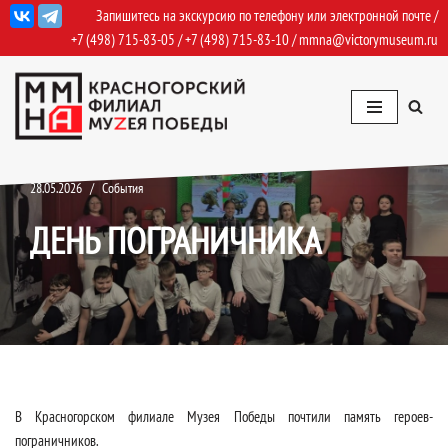
Запишитесь на экскурсию по телефону или электронной почте /
+7 (498) 715-83-05
/
+7 (498) 715-83-10
/
mmna@victorymuseum.ru
Перейти
к
содержимому
28.05.2026
События
ДЕНЬ ПОГРАНИЧНИКА
В Красногорском филиале Музея Победы почтили память героев-
пограничников.