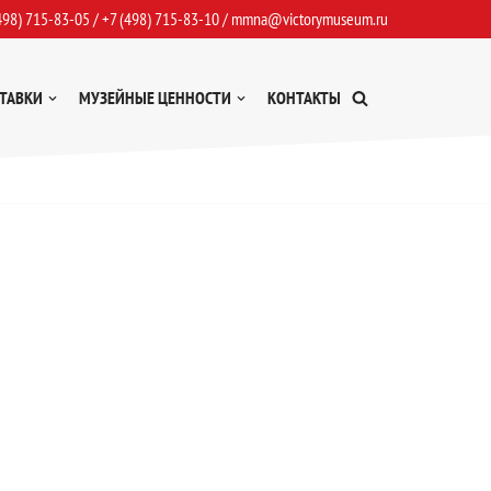
498) 715-83-05
/
+7 (498) 715-83-10
/
mmna@victorymuseum.ru
ТАВКИ
МУЗЕЙНЫЕ ЦЕННОСТИ
КОНТАКТЫ