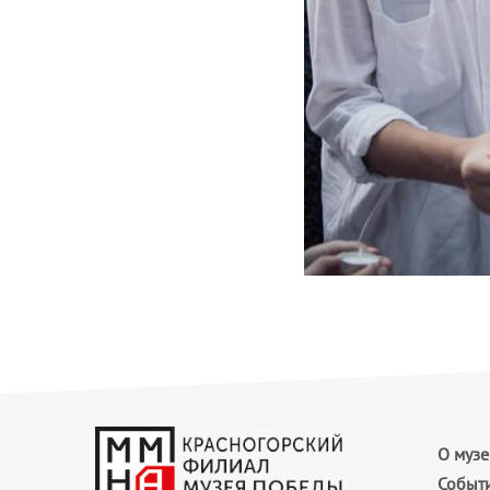
О музе
Событ